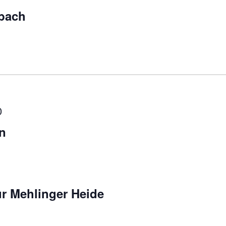
lbach
0
n
ur Mehlinger Heide