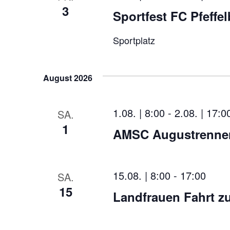
3
h
Sportfest FC Pfeffe
l
e
n
Sportplatz
.
August 2026
1.08. | 8:00
-
2.08. | 17:0
SA.
1
AMSC Augustrenne
15.08. | 8:00
-
17:00
SA.
15
Landfrauen Fahrt z