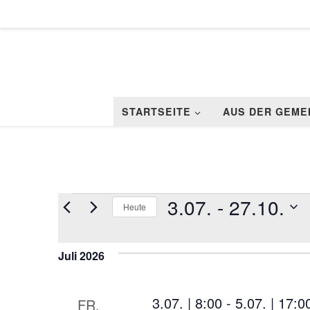
Zum Inhalt springen
STARTSEITE
AUS DER GEME
Veranstaltungen
3.07.
 - 
27.10.
Heute
D
a
Juli 2026
t
u
m
w
3.07. | 8:00
-
5.07. | 17:0
FR.
ä