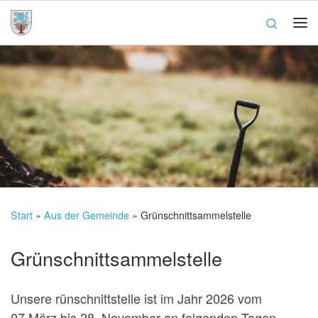
Zum Inhalt springen
Search
Me
Start
»
Aus der Gemeinde
»
Grünschnittsammelstelle
Grünschnittsammelstelle
Unsere rünschnittstelle ist im Jahr 2026 vom
07.März bis 28. November an folgenden Tagen