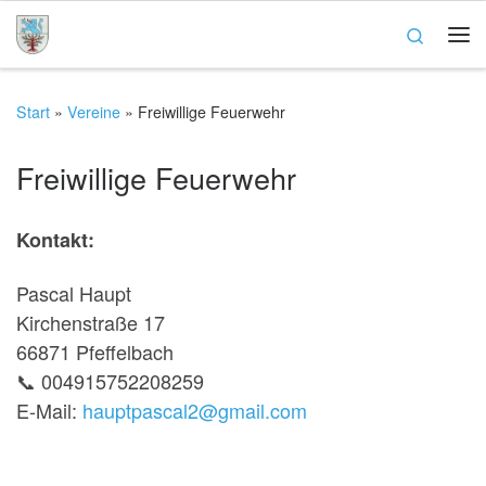
Zum Inhalt springen
Search
Me
Start
»
Vereine
»
Freiwillige Feuerwehr
Freiwillige Feuerwehr
Kontakt:
Pascal Haupt
Kirchenstraße 17
66871 Pfeffelbach
📞 004915752208259
E-Mail:
hauptpascal2@gmail.com