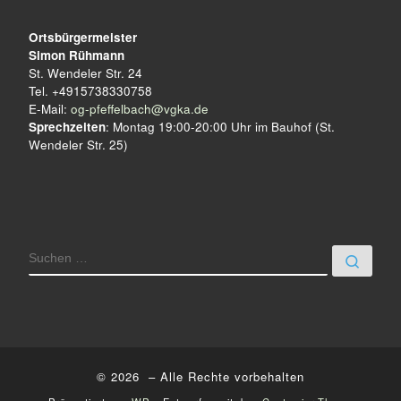
u
Ortsbürgermeister
n
Simon Rühmann
St. Wendeler Str. 24
g
Tel. +4915738330758
E-Mail:
og-pfeffelbach@vgka.de
-
Sprechzeiten
: Montag 19:00-20:00 Uhr im Bauhof (St.
Wendeler Str. 25)
N
a
v
i
SUCHE
Such
g
a
t
i
© 2026
– Alle Rechte vorbehalten