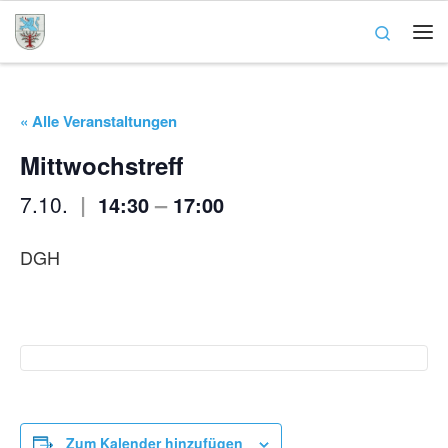
Zum Inhalt springen
Search
Me
« Alle Veranstaltungen
Mittwochstreff
|
–
7.10.
14:30
17:00
DGH
Zum Kalender hinzufügen