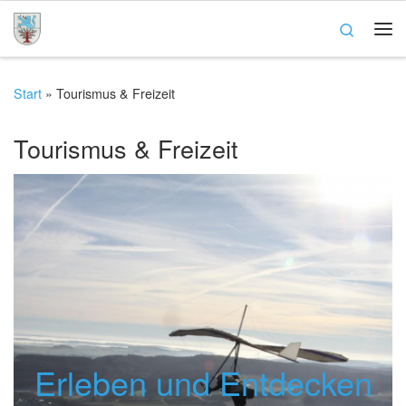
Zum Inhalt springen
Search
Me
Start
»
Tourismus & Freizeit
Tourismus & Freizeit
Erleben und Entdecken