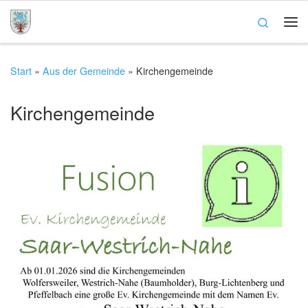
Zum Inhalt springen
Search
Me
Start
»
Aus der Gemeinde
»
Kirchengemeinde
Kirchengemeinde