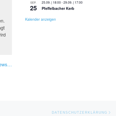
25.09. | 18:00
-
29.09. | 17:00
SEP.
25
Pfeffelbacher Kerb
Kalender anzeigen
en.
agt
ird
News…
Nä
DATENSCHUTZERKLÄRUNG