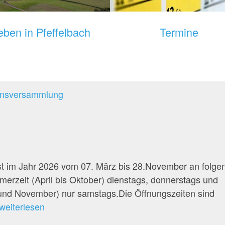
eben in Pfeffelbach
Termine
ionsversammlung
st im Jahr 2026 vom 07. März bis 28.November an folge
erzeit (April bis Oktober) dienstags, donnerstags und
 und November) nur samstags.Die Öffnungszeiten sind
Grünschnittsammelstelle
weiterlesen