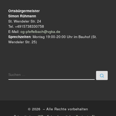
u
Ortsbürgermeister
n
Simon Rühmann
St. Wendeler Str. 24
g
Tel. +4915738330758
E-Mail:
og-pfeffelbach@vgka.de
-
Sprechzeiten
: Montag 19:00-20:00 Uhr im Bauhof (St.
Wendeler Str. 25)
N
a
v
i
SUCHE
Such
g
a
t
i
© 2026
– Alle Rechte vorbehalten