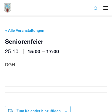
Zum Inhalt springen
Search
Me
« Alle Veranstaltungen
Seniorenfeier
|
–
25.10.
15:00
17:00
DGH
Zum Kalender hinzufügen