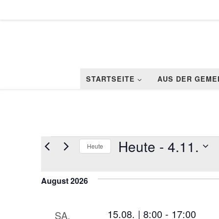
Zum Inhalt springen
STARTSEITE
AUS DER GEME
Veranstaltungen
Heute
 - 
4.11.
Heute
D
a
August 2026
t
u
m
w
15.08. | 8:00
-
17:00
SA.
ä