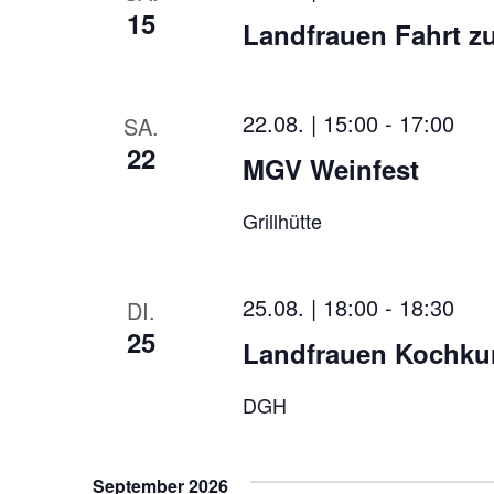
15
h
Landfrauen Fahrt z
l
e
n
.
22.08. | 15:00
-
17:00
SA.
22
MGV Weinfest
Grillhütte
25.08. | 18:00
-
18:30
DI.
25
Landfrauen Kochkur
DGH
September 2026