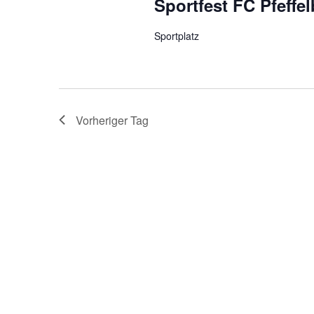
Sportfest FC Pfeffe
h
l
Sportplatz
e
n
.
Vorheriger Tag