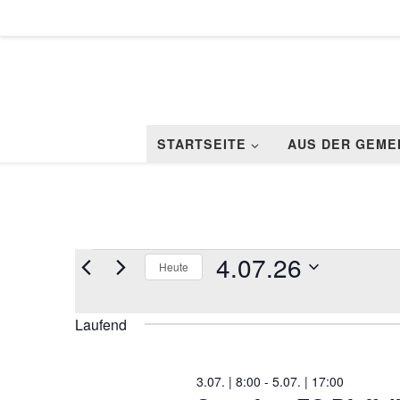
Zum Inhalt springen
STARTSEITE
AUS DER GEME
Veranstaltungen für 4
4.07.26
Heute
D
a
Laufend
t
u
m
w
3.07. | 8:00
-
5.07. | 17:00
ä