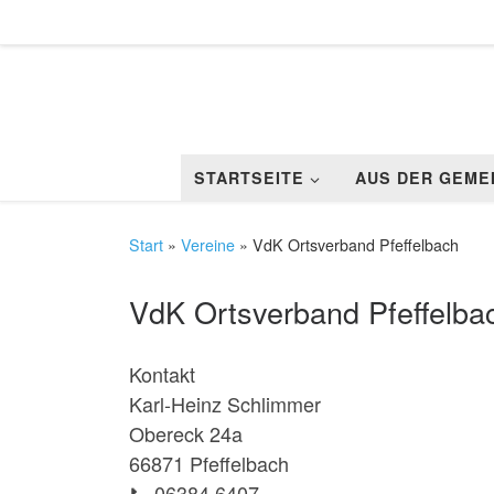
Zum Inhalt springen
STARTSEITE
AUS DER GEME
Start
»
Vereine
»
VdK Ortsverband Pfeffelbach
VdK Ortsverband Pfeffelba
Kontakt
Karl-Heinz Schlimmer
Obereck 24a
66871 Pfeffelbach
📞 06384 6407