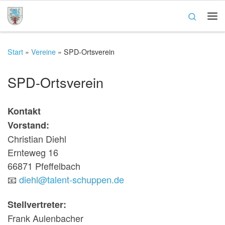
Zum Inhalt springen
Search
Me
Start
»
Vereine
»
SPD-Ortsverein
SPD-Ortsverein
Kontakt
Vorstand:
Christian Diehl
Ernteweg 16
66871 Pfeffelbach
📧
diehl@talent-schuppen.de
Stellvertreter:
Frank Aulenbacher