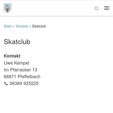
Zum Inhalt springen
Search
Me
Start
»
Vereine
»
Skatclub
Skatclub
Kontakt
Uwe Kempel
Im Pfarracker 13
66871 Pfeffelbach
📞 06384 925225