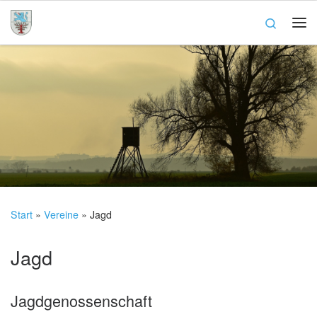
Zum Inhalt springen
Search
Me
Start
»
Vereine
»
Jagd
Jagd
Jagdgenossenschaft