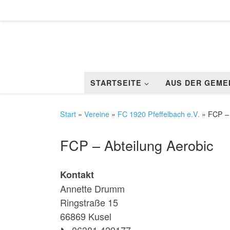
Zum Inhalt springen
STARTSEITE
AUS DER GEME
Start
»
Vereine
»
FC 1920 Pfeffelbach e.V.
»
FCP – 
FCP – Abteilung Aerobic
Kontakt
Annette Drumm
Ringstraße 15
66869 Kusel
📞 06381 429177