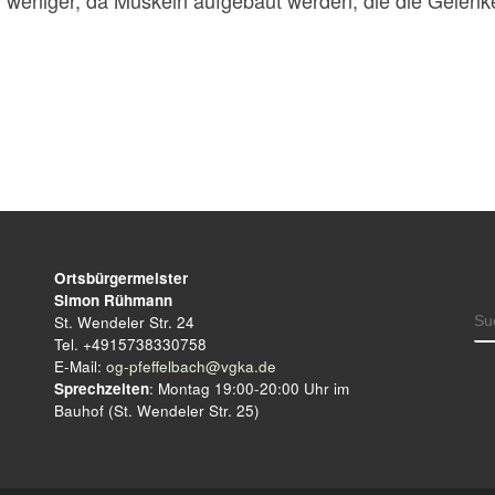
 weniger, da Muskeln aufgebaut werden, die die Gelenk
Ortsbürgermeister
Simon Rühmann
S
St. Wendeler Str. 24
Tel. +4915738330758
E-Mail:
og-pfeffelbach@vgka.de
Sprechzeiten
: Montag 19:00-20:00 Uhr im
Bauhof (St. Wendeler Str. 25)