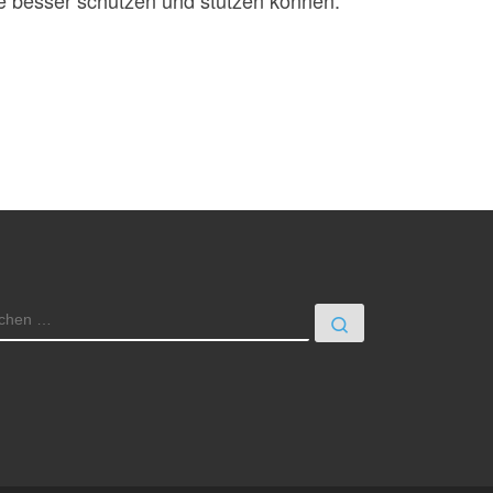
e besser schützen und stützen können.
UCHE
Suchen …