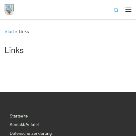
Zum Inhalt springen
Search
Me
Start
»
Links
Links
Startseite
Kontakt/Anfahrt
Datenschutzerklärung