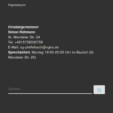
Impressum
Ortsbürgermeister
Simon Rühmann
St. Wendeler Str. 24
Tel. +4915738330758
E-Mail:
og-pfeffelbach@vgka.de
Sprechzeiten
: Montag 19:00-20:00 Uhr im Bauhof (St.
Wendeler Str. 25)
SUCHE
Such