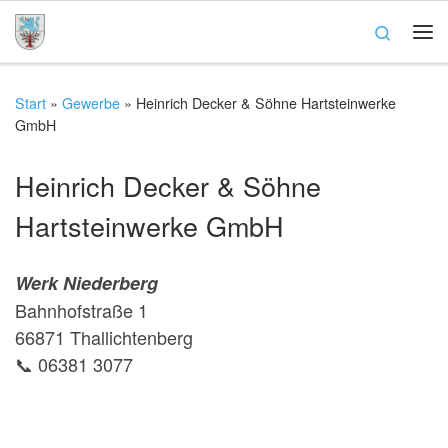
Zum Inhalt springen
Search
Me
Start
»
Gewerbe
»
Heinrich Decker & Söhne Hartsteinwerke
GmbH
Heinrich Decker & Söhne
Hartsteinwerke GmbH
Werk Niederberg
Bahnhofstraße 1
66871 Thallichtenberg
📞 06381 3077