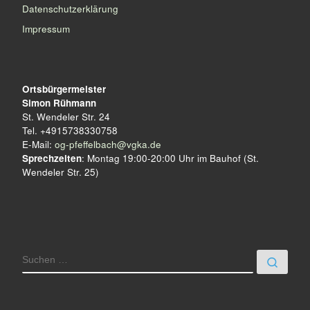
t
Datenschutzerklärung
a
Impressum
l
t
Ortsbürgermeister
u
Simon Rühmann
St. Wendeler Str. 24
n
Tel. +4915738330758
g
E-Mail:
og-pfeffelbach@vgka.de
Sprechzeiten
: Montag 19:00-20:00 Uhr im Bauhof (St.
-
Wendeler Str. 25)
N
a
v
SUCHE
Such
i
g