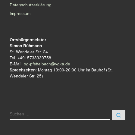
a
Datenschutzerklärung
l
Impressum
t
u
Ortsbürgermeister
n
Simon Rühmann
St. Wendeler Str. 24
g
Tel. +4915738330758
E-Mail:
og-pfeffelbach@vgka.de
-
Sprechzeiten
: Montag 19:00-20:00 Uhr im Bauhof (St.
Wendeler Str. 25)
N
a
v
i
SUCHE
Such
g
a