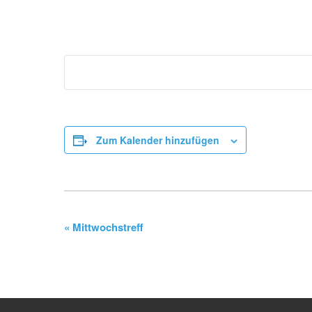
Zum Kalender hinzufügen
V
«
Mittwochstreff
e
r
a