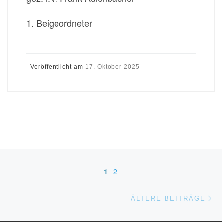
1. Beigeordneter
Veröffentlicht am
17. Oktober 2025
Beitragsnavigation
1
2
Äl
ÄLTERE BEITRÄGE